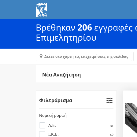
Βρέθηκαν
206
εγγραφές α
Επιμελητηρίου
Δείτε στο χάρτη τις επιχειρήσεις της σελίδας
Νέα Αναζήτηση
Φιλτράρισμα
Νομική μορφή
Α.Ε.
81
Ι.Κ.Ε.
42