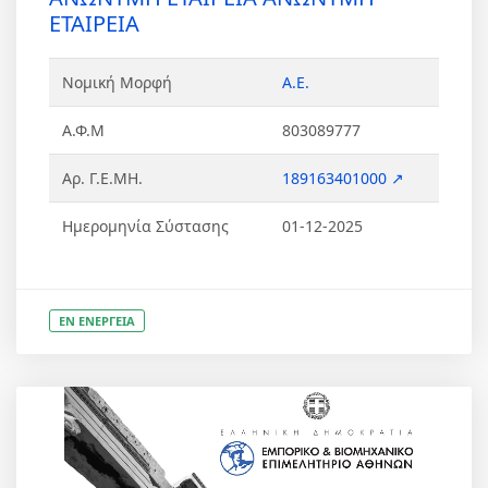
ΕΤΑΙΡΕΙΑ
Νομική Μορφή
Α.Ε.
Α.Φ.Μ
803089777
Αρ. Γ.Ε.ΜΗ.
189163401000 ↗
Ημερομηνία Σύστασης
01-12-2025
ΕΝ ΕΝΕΡΓΕΙΑ