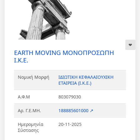
EARTH MOVING ΜΟΝΟΠΡΟΣΩΠΗ
Ι.Κ.Ε.
Νομική Μορφή
ΙΔΙΩΤΙΚΗ ΚΕΦΑΛΑΙΟΥΧΙΚΗ
ΕΤΑΙΡΕΙΑ (Ι.Κ.Ε.)
Α.Φ.Μ
803079030
Αρ. Γ.Ε.ΜΗ.
188885601000 ↗
Ημερομηνία
20-11-2025
Σύστασης