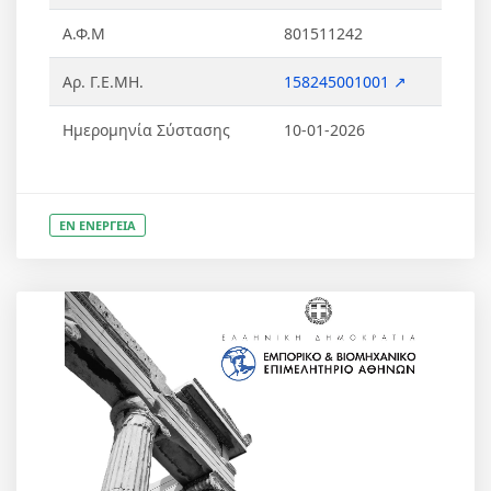
Α.Φ.Μ
801511242
Αρ. Γ.Ε.ΜΗ.
158245001001 ↗
Ημερομηνία Σύστασης
10-01-2026
ΕΝ ΕΝΕΡΓΕΙΑ