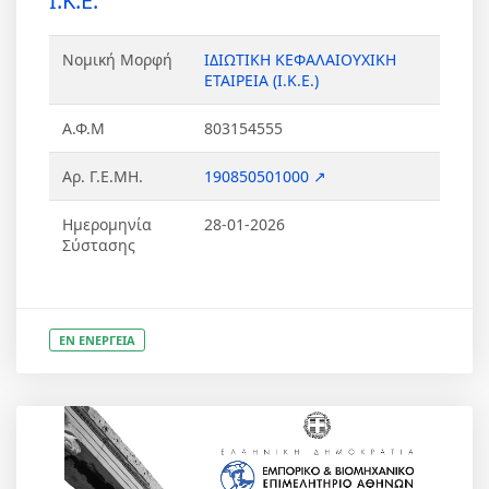
Ι.Κ.Ε.
Νομική Μορφή
ΙΔΙΩΤΙΚΗ ΚΕΦΑΛΑΙΟΥΧΙΚΗ
ΕΤΑΙΡΕΙΑ (Ι.Κ.Ε.)
Α.Φ.Μ
803154555
Αρ. Γ.Ε.ΜΗ.
190850501000 ↗
Ημερομηνία
28-01-2026
Σύστασης
ΕΝ ΕΝΕΡΓΕΙΑ