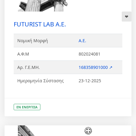
FUTURIST LAB Α.Ε.
Νομική Μορφή
Α.Ε.
Α.Φ.Μ
802024081
Αρ. Γ.Ε.ΜΗ.
168358901000 ↗
Ημερομηνία Σύστασης
23-12-2025
ΕΝ ΕΝΕΡΓΕΙΑ