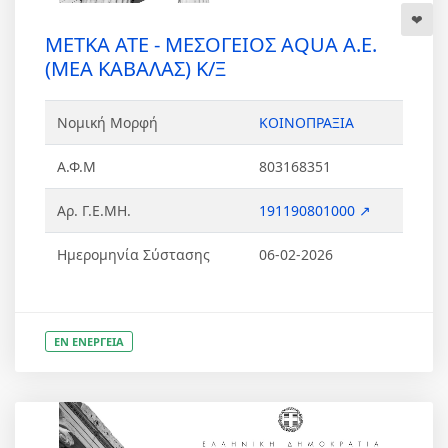
ΜΕΤΚΑ ΑΤΕ - ΜΕΣΟΓΕΙΟΣ AQUA Α.Ε.
(ΜΕΑ ΚΑΒΑΛΑΣ) Κ/Ξ
Νομική Μορφή
ΚΟΙΝΟΠΡΑΞΙΑ
Α.Φ.Μ
803168351
Αρ. Γ.Ε.ΜΗ.
191190801000 ↗
Ημερομηνία Σύστασης
06-02-2026
ΕΝ ΕΝΕΡΓΕΙΑ