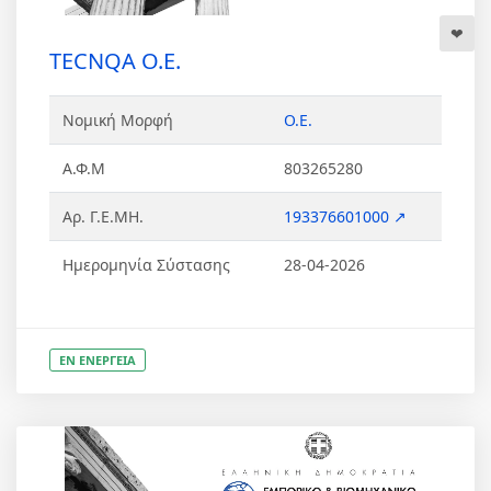
TECNQA Ο.Ε.
Νομική Μορφή
Ο.Ε.
Α.Φ.Μ
803265280
Αρ. Γ.Ε.ΜΗ.
193376601000 ↗
Ημερομηνία Σύστασης
28-04-2026
ΕΝ ΕΝΕΡΓΕΙΑ