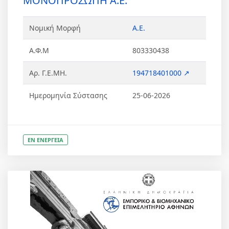
ΜΟΝΟΠΡΟΣΩΠΗ Α.Ε.
Νομική Μορφή
Α.Ε.
Α.Φ.Μ
803330438
Αρ. Γ.Ε.ΜΗ.
194718401000 ↗
Ημερομηνία Σύστασης
25-06-2026
ΕΝ ΕΝΕΡΓΕΙΑ