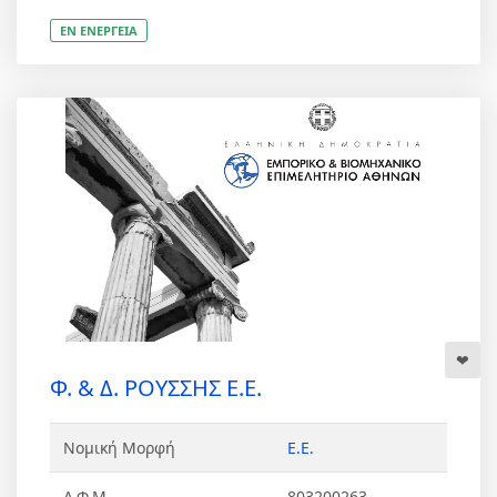
ΕΝ ΕΝΕΡΓΕΙΑ
Φ. & Δ. ΡΟΥΣΣΗΣ Ε.Ε.
Νομική Μορφή
Ε.Ε.
Α.Φ.Μ
803200263