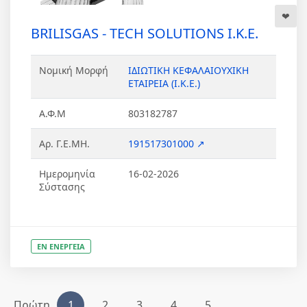
BRILISGAS - TECH SOLUTIONS Ι.Κ.Ε.
Νομική Μορφή
ΙΔΙΩΤΙΚΗ ΚΕΦΑΛΑΙΟΥΧΙΚΗ
ΕΤΑΙΡΕΙΑ (Ι.Κ.Ε.)
Α.Φ.Μ
803182787
Αρ. Γ.Ε.ΜΗ.
191517301000 ↗
Ημερομηνία
16-02-2026
Σύστασης
ΕΝ ΕΝΕΡΓΕΙΑ
Πρώτη
1
2
3
4
5
...