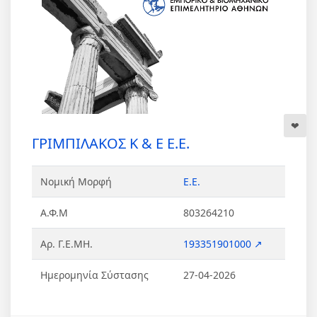
ΓΡΙΜΠΙΛΑΚΟΣ Κ & Ε Ε.Ε.
Νομική Μορφή
Ε.Ε.
Α.Φ.Μ
803264210
Αρ. Γ.Ε.ΜΗ.
193351901000 ↗
Ημερομηνία Σύστασης
27-04-2026