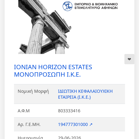
IONIAN HORIZON ESTATES
ΜΟΝΟΠΡΟΣΩΠΗ Ι.Κ.Ε.
Νομική Μορφή
ΙΔΙΩΤΙΚΗ ΚΕΦΑΛΑΙΟΥΧΙΚΗ
ΕΤΑΙΡΕΙΑ (Ι.Κ.Ε.)
Α.Φ.Μ
803333416
Αρ. Γ.Ε.ΜΗ.
194777301000 ↗
Ημερομηνία
29-06-2026