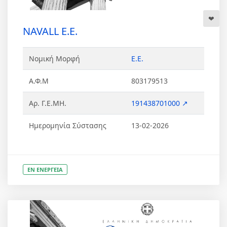
NAVALL Ε.Ε.
Νομική Μορφή
Ε.Ε.
Α.Φ.Μ
803179513
Αρ. Γ.Ε.ΜΗ.
191438701000 ↗
Ημερομηνία Σύστασης
13-02-2026
ΕΝ ΕΝΕΡΓΕΙΑ