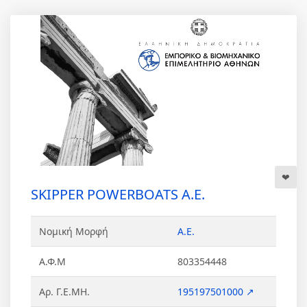
SKIPPER POWERBOATS Α.Ε.
Νομική Μορφή
Α.Ε.
Α.Φ.Μ
803354448
Αρ. Γ.Ε.ΜΗ.
195197501000 ↗