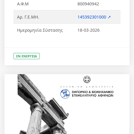
Α.Φ.Μ
800940942
Αρ. Γ.Ε.ΜΗ.
145392301000 ↗
Ημερομηνία Σύστασης
18-03-2026
ΕΝ ΕΝΕΡΓΕΙΑ