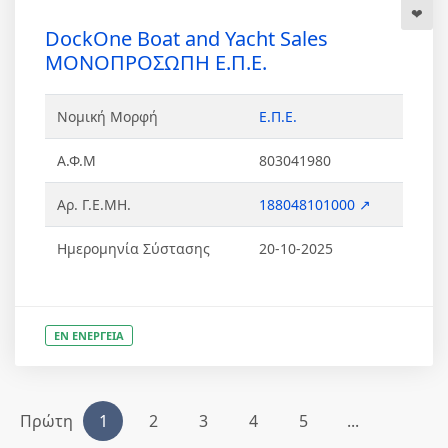
DockOne Boat and Yacht Sales
ΜΟΝΟΠΡΟΣΩΠΗ Ε.Π.Ε.
Νομική Μορφή
Ε.Π.Ε.
Α.Φ.Μ
803041980
Αρ. Γ.Ε.ΜΗ.
188048101000 ↗
Ημερομηνία Σύστασης
20-10-2025
ΕΝ ΕΝΕΡΓΕΙΑ
Πρώτη
1
2
3
4
5
...