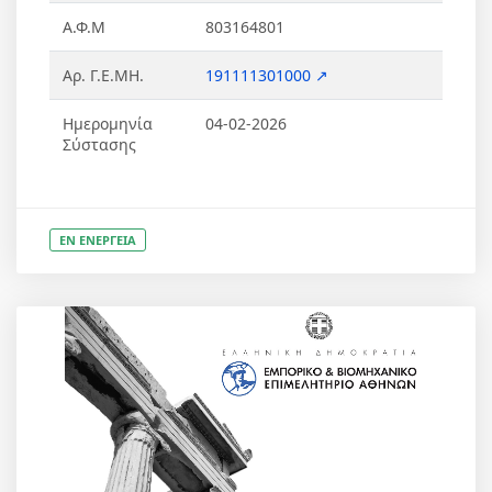
Α.Φ.Μ
803164801
Αρ. Γ.Ε.ΜΗ.
191111301000 ↗
Ημερομηνία
04-02-2026
Σύστασης
ΕΝ ΕΝΕΡΓΕΙΑ