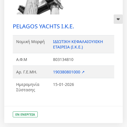
PELAGOS YACHTS Ι.Κ.Ε.
Νομική Μορφή
ΙΔΙΩΤΙΚΗ ΚΕΦΑΛΑΙΟΥΧΙΚΗ
ΕΤΑΙΡΕΙΑ (Ι.Κ.Ε.)
Α.Φ.Μ
803134810
Αρ. Γ.Ε.ΜΗ.
190380801000 ↗
Ημερομηνία
15-01-2026
Σύστασης
ΕΝ ΕΝΕΡΓΕΙΑ