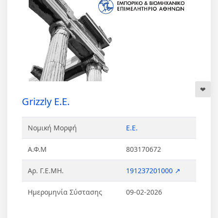
Grizzly Ε.Ε.
Νομική Μορφή
Ε.Ε.
Α.Φ.Μ
803170672
Αρ. Γ.Ε.ΜΗ.
191237201000 ↗
Ημερομηνία Σύστασης
09-02-2026