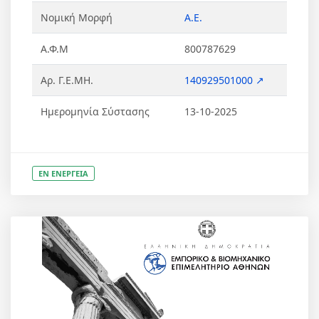
Νομική Μορφή
Α.Ε.
Α.Φ.Μ
800787629
Αρ. Γ.Ε.ΜΗ.
140929501000 ↗
Ημερομηνία Σύστασης
13-10-2025
ΕΝ ΕΝΕΡΓΕΙΑ