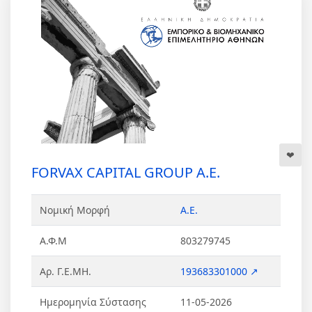
FORVAX CAPITAL GROUP Α.Ε.
Νομική Μορφή
Α.Ε.
Α.Φ.Μ
803279745
Αρ. Γ.Ε.ΜΗ.
193683301000 ↗
Ημερομηνία Σύστασης
11-05-2026