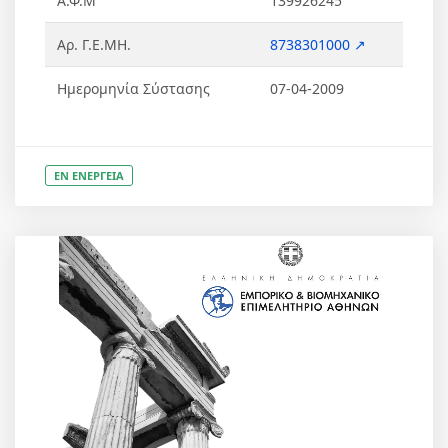
Α.Φ.Μ
139926245
Αρ. Γ.Ε.ΜΗ.
8738301000 ↗
Ημερομηνία Σύστασης
07-04-2009
ΕΝ ΕΝΕΡΓΕΙΑ