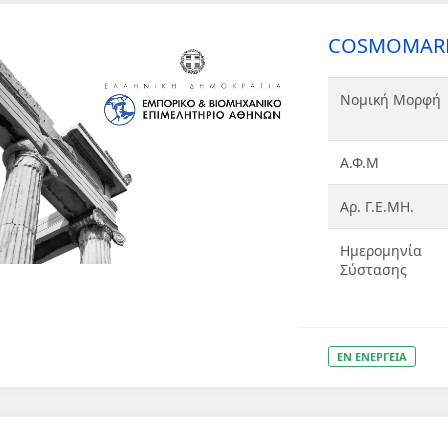
COSMOMARKE
Νομική Μορφή
Α.Φ.Μ
Αρ. Γ.Ε.ΜΗ.
Ημερομηνία
Σύστασης
ΕΝ ΕΝΕΡΓΕΙΑ