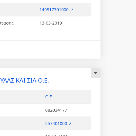
149817301000 ↗
στασης
13-03-2019
ΛΑΣ ΚΑΙ ΣΙΑ Ο.Ε.
Ο.Ε.
082034177
557401000 ↗