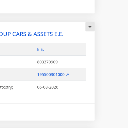
OUP CARS & ASSETS Ε.Ε.
Ε.Ε.
803370909
195500301000 ↗
στασης
06-08-2026