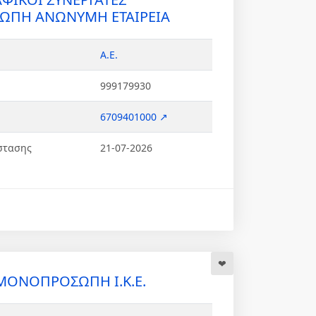
ΠΗ ΑΝΩΝΥΜΗ ΕΤΑΙΡΕΙΑ
Α.Ε.
999179930
6709401000 ↗
στασης
21-07-2026
ΜΟΝΟΠΡΟΣΩΠΗ Ι.Κ.Ε.