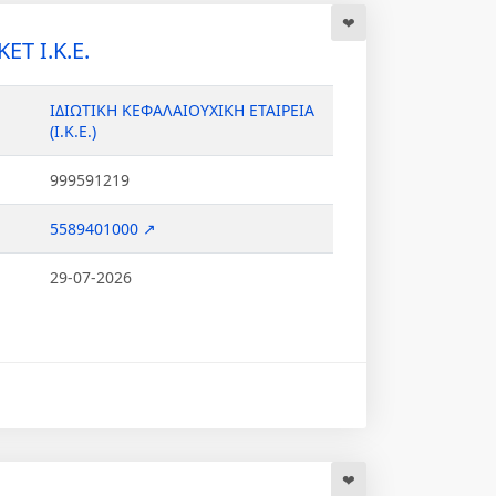
T Ι.Κ.Ε.
ΙΔΙΩΤΙΚΗ ΚΕΦΑΛΑΙΟΥΧΙΚΗ ΕΤΑΙΡΕΙΑ
(Ι.Κ.Ε.)
999591219
5589401000 ↗
29-07-2026