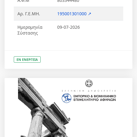
Α.Φ.Μ
803344480
Αρ. Γ.Ε.ΜΗ.
195001301000 ↗
Ημερομηνία
09-07-2026
Σύστασης
ΕΝ ΕΝΕΡΓΕΙΑ