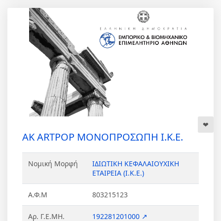
AK ARTPOP ΜΟΝΟΠΡΟΣΩΠΗ Ι.Κ.Ε.
Νομική Μορφή
ΙΔΙΩΤΙΚΗ ΚΕΦΑΛΑΙΟΥΧΙΚΗ
ΕΤΑΙΡΕΙΑ (Ι.Κ.Ε.)
Α.Φ.Μ
803215123
Αρ. Γ.Ε.ΜΗ.
192281201000 ↗