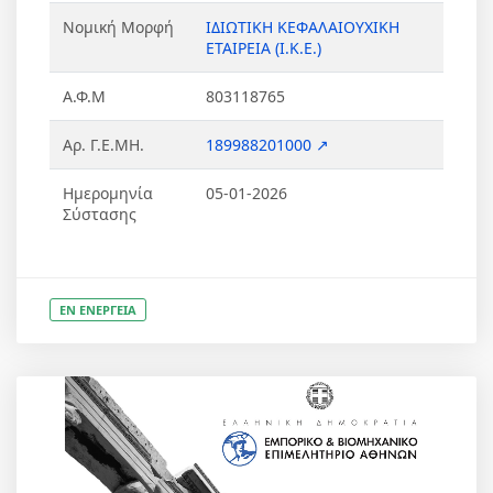
Νομική Μορφή
ΙΔΙΩΤΙΚΗ ΚΕΦΑΛΑΙΟΥΧΙΚΗ
ΕΤΑΙΡΕΙΑ (Ι.Κ.Ε.)
Α.Φ.Μ
803118765
Αρ. Γ.Ε.ΜΗ.
189988201000 ↗
Ημερομηνία
05-01-2026
Σύστασης
ΕΝ ΕΝΕΡΓΕΙΑ