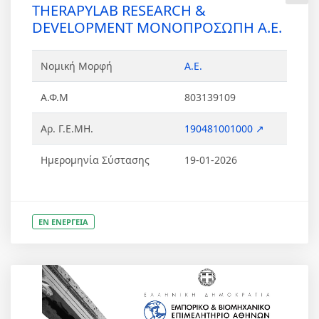
THERAPYLAB RESEARCH &
DEVELOPMENT ΜΟΝΟΠΡΟΣΩΠΗ Α.Ε.
Νομική Μορφή
Α.Ε.
Α.Φ.Μ
803139109
Αρ. Γ.Ε.ΜΗ.
190481001000 ↗
Ημερομηνία Σύστασης
19-01-2026
ΕΝ ΕΝΕΡΓΕΙΑ