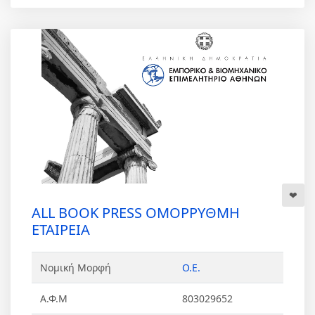
ALL BOOK PRESS ΟΜΟΡΡΥΘΜΗ
ΕΤΑΙΡΕΙΑ
Νομική Μορφή
Ο.Ε.
Α.Φ.Μ
803029652