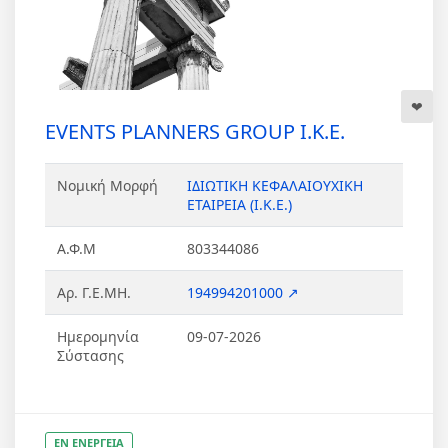
EVENTS PLANNERS GROUP Ι.Κ.Ε.
Νομική Μορφή
ΙΔΙΩΤΙΚΗ ΚΕΦΑΛΑΙΟΥΧΙΚΗ
ΕΤΑΙΡΕΙΑ (Ι.Κ.Ε.)
Α.Φ.Μ
803344086
Αρ. Γ.Ε.ΜΗ.
194994201000 ↗
Ημερομηνία
09-07-2026
Σύστασης
ΕΝ ΕΝΕΡΓΕΙΑ