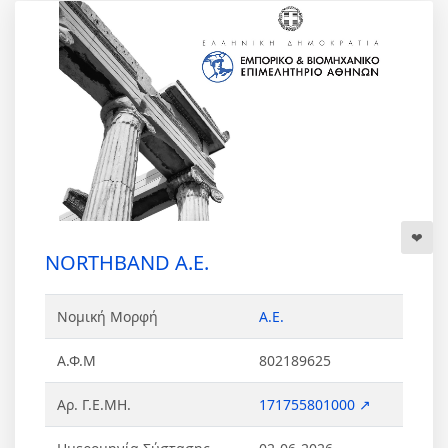
NORTHBAND Α.Ε.
Νομική Μορφή
Α.Ε.
Α.Φ.Μ
802189625
Αρ. Γ.Ε.ΜΗ.
171755801000 ↗