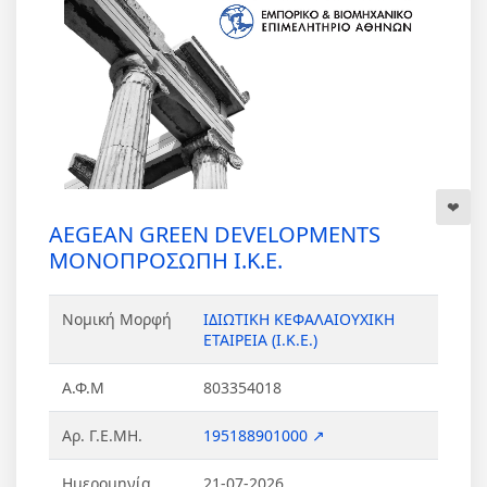
AEGEAN GREEN DEVELOPMENTS
ΜΟΝΟΠΡΟΣΩΠΗ Ι.Κ.Ε.
Νομική Μορφή
ΙΔΙΩΤΙΚΗ ΚΕΦΑΛΑΙΟΥΧΙΚΗ
ΕΤΑΙΡΕΙΑ (Ι.Κ.Ε.)
Α.Φ.Μ
803354018
Αρ. Γ.Ε.ΜΗ.
195188901000 ↗
Ημερομηνία
21-07-2026