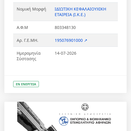
Νομική Μορφή
ΙΔΙΩΤΙΚΗ ΚΕΦΑΛΑΙΟΥΧΙΚΗ
ΕΤΑΙΡΕΙΑ (Ι.Κ.Ε.)
Α.Φ.Μ
803348130
Αρ. Γ.Ε.ΜΗ.
195076901000 ↗
Ημερομηνία
14-07-2026
Σύστασης
ΕΝ ΕΝΕΡΓΕΙΑ