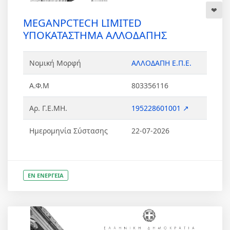
MEGANPCTECH LIMITED
ΥΠΟΚΑΤΑΣΤΗΜΑ ΑΛΛΟΔΑΠΗΣ
Νομική Μορφή
ΑΛΛΟΔΑΠΗ Ε.Π.Ε.
Α.Φ.Μ
803356116
Αρ. Γ.Ε.ΜΗ.
195228601001 ↗
Ημερομηνία Σύστασης
22-07-2026
ΕΝ ΕΝΕΡΓΕΙΑ