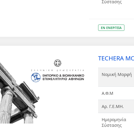
Σύστασης
ΕΝ ΕΝΕΡΓΕΙΑ
TECHERA ΜΟ
Νομική Μορφή
Α.Φ.Μ
Αρ. Γ.Ε.ΜΗ.
Ημερομηνία
Σύστασης