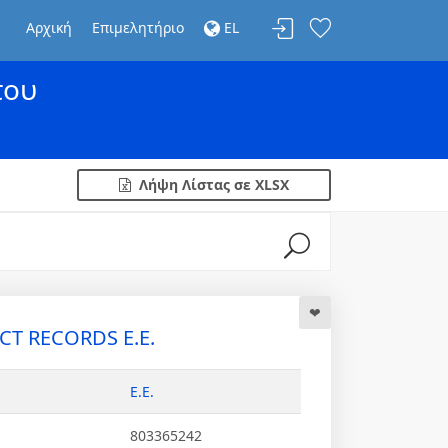
Αρχική
Επιμελητήριο
EL
του
Λήψη Λίστας σε XLSX
CT RECORDS Ε.Ε.
Ε.Ε.
803365242