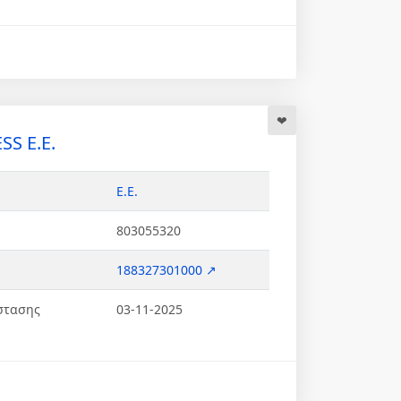
SS Ε.Ε.
Ε.Ε.
803055320
188327301000 ↗
στασης
03-11-2025