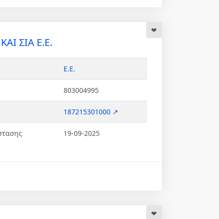
ΑΙ ΣΙΑ Ε.Ε.
Ε.Ε.
803004995
187215301000 ↗
στασης
19-09-2025