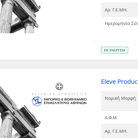
Αρ. Γ.Ε.ΜΗ.
Ημερομηνία Σύ
ΕΝ ΕΝΕΡΓΕΙΑ
Eleve Product
Νομική Μορφή
Α.Φ.Μ
Αρ. Γ.Ε.ΜΗ.