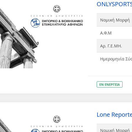
ONLYSPORT
Νομική Μορφή
Α.Φ.Μ
Αρ. Γ.Ε.ΜΗ.
Ημερομηνία Σύ
ΕΝ ΕΝΕΡΓΕΙΑ
Lone Reporter
Νομική Μορφή