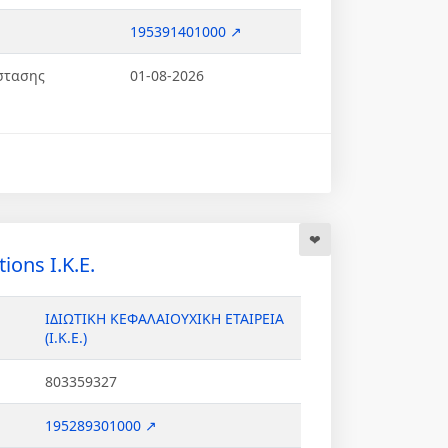
195391401000 ↗
στασης
01-08-2026
ions Ι.Κ.Ε.
ΙΔΙΩΤΙΚΗ ΚΕΦΑΛΑΙΟΥΧΙΚΗ ΕΤΑΙΡΕΙΑ
(Ι.Κ.Ε.)
803359327
195289301000 ↗