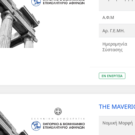
Α.Φ.Μ
Αρ. Γ.Ε.ΜΗ.
Ημερομηνία
Σύστασης
ΕΝ ΕΝΕΡΓΕΙΑ
THE MAVERI
Νομική Μορφή