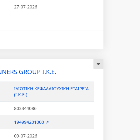
27-07-2026
NERS GROUP Ι.Κ.Ε.
ΙΔΙΩΤΙΚΗ ΚΕΦΑΛΑΙΟΥΧΙΚΗ ΕΤΑΙΡΕΙΑ
(Ι.Κ.Ε.)
803344086
194994201000 ↗
09-07-2026