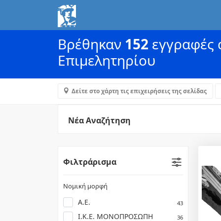
Βρέθηκαν
152
εγγραφές α
Επιμελητηρίου
Δείτε στο χάρτη τις επιχειρήσεις της σελίδας
Νέα Αναζήτηση
Φιλτράρισμα
Νομική μορφή
Α.Ε.
43
Ι.Κ.Ε. ΜΟΝΟΠΡΟΣΩΠΗ
36