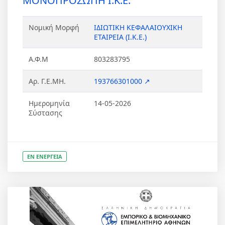
ΜΟΝΟΠΡΟΣΩΠΗ Ι.Κ.Ε.
Νομική Μορφή
ΙΔΙΩΤΙΚΗ ΚΕΦΑΛΑΙΟΥΧΙΚΗ
ΕΤΑΙΡΕΙΑ (Ι.Κ.Ε.)
Α.Φ.Μ
803283795
Αρ. Γ.Ε.ΜΗ.
193766301000 ↗
Ημερομηνία
14-05-2026
Σύστασης
ΕΝ ΕΝΕΡΓΕΙΑ