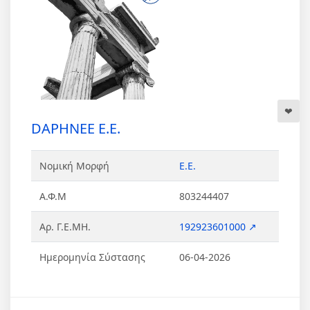
DAPHNEΕ Ε.Ε.
Νομική Μορφή
Ε.Ε.
Α.Φ.Μ
803244407
Αρ. Γ.Ε.ΜΗ.
192923601000 ↗
Ημερομηνία Σύστασης
06-04-2026