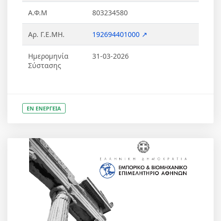
Α.Φ.Μ
803234580
Αρ. Γ.Ε.ΜΗ.
192694401000 ↗
Ημερομηνία
31-03-2026
Σύστασης
ΕΝ ΕΝΕΡΓΕΙΑ