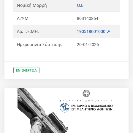
Νομική Μορφή
Ο.Ε.
Α.Φ.Μ
803140864
Αρ. Γ.Ε.ΜΗ.
190518001000 ↗
Ημερομηνία Σύστασης
20-01-2026
ΕΝ ΕΝΕΡΓΕΙΑ