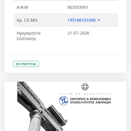
Α.Φ.Μ
803353901
Αρ. Γ.Ε.ΜΗ.
195186101000 ↗
Ημερομηνία
21-07-2026
Σύστασης
ΕΝ ΕΝΕΡΓΕΙΑ