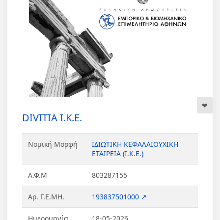
DIVITIA Ι.Κ.Ε.
Νομική Μορφή
ΙΔΙΩΤΙΚΗ ΚΕΦΑΛΑΙΟΥΧΙΚΗ
ΕΤΑΙΡΕΙΑ (Ι.Κ.Ε.)
Α.Φ.Μ
803287155
Αρ. Γ.Ε.ΜΗ.
193837501000 ↗
Ημερομηνία
18-05-2026