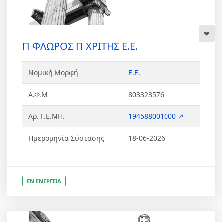
Π ΦΛΩΡΟΣ Π ΧΡΙΤΗΣ Ε.Ε.
Νομική Μορφή
Ε.Ε.
Α.Φ.Μ
803323576
Αρ. Γ.Ε.ΜΗ.
194588001000 ↗
Ημερομηνία Σύστασης
18-06-2026
ΕΝ ΕΝΕΡΓΕΙΑ