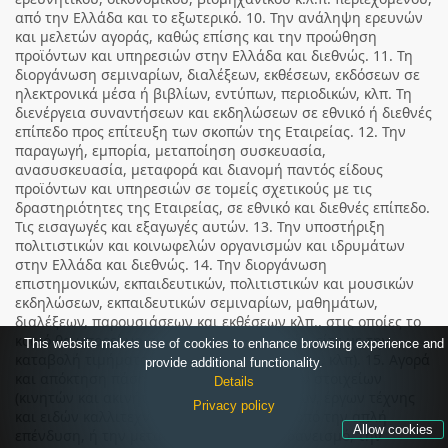
από την Ελλάδα και το εξωτερικό. 10. Την ανάληψη ερευνών
και μελετών αγοράς, καθώς επίσης και την προώθηση
προϊόντων και υπηρεσιών στην Ελλάδα και διεθνώς. 11. Τη
διοργάνωση σεμιναρίων, διαλέξεων, εκθέσεων, εκδόσεων σε
ηλεκτρονικά μέσα ή βιβλίων, εντύπων, περιοδικών, κλπ. Τη
διενέργεια συναντήσεων και εκδηλώσεων σε εθνικό ή διεθνές
επίπεδο προς επίτευξη των σκοπών της Εταιρείας. 12. Την
παραγωγή, εμπορία, μεταποίηση συσκευασία,
ανασυσκευασία, μεταφορά και διανομή παντός είδους
προϊόντων και υπηρεσιών σε τομείς σχετικούς με τις
δραστηριότητες της Εταιρείας, σε εθνικό και διεθνές επίπεδο.
Τις εισαγωγές και εξαγωγές αυτών. 13. Την υποστήριξη
πολιτιστικών και κοινωφελών οργανισμών και ιδρυμάτων
στην Ελλάδα και διεθνώς. 14. Την διοργάνωση
επιστημονικών, εκπαιδευτικών, πολιτιστικών και μουσικών
εκδηλώσεων, εκπαιδευτικών σεμιναρίων, μαθημάτων,
διαλέξεων, παρουσιάσεων και εκθέσεων κλπ., στις οποίες το
κοινό θα μπορεί να συμμετέχει είτε δωρεάν, είτε με την
This website makes use of cookies to enhance browsing experience and
καταβολή τιμήματος συμμετοχής (εισιτηρίου, κλπ). 15. Αγορά
provide additional functionality.
και απόκτηση πάσης φύσεως περιουσιακών στοιχείων
Details
(κινητών και ακινήτων) επενδυτικών αγαθών, έργων τέχνης
Privacy policy
και ειδών καλλιτεχνικής αξίας κλπ., με σκοπό την απλή
Allow cookies
επένδυση, ή την μεταπώλησή τους, τον δανεισμό, την