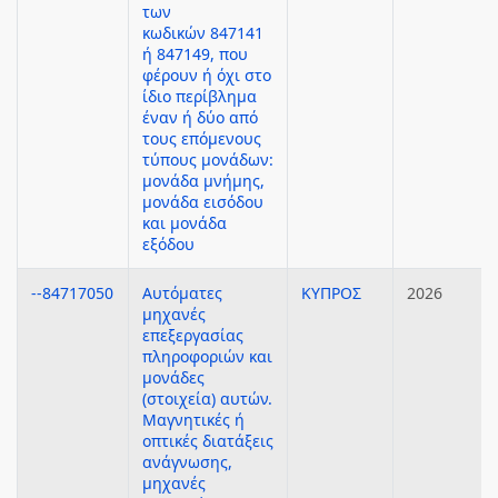
των
κωδικών 847141
ή 847149, που
φέρουν ή όχι στο
ίδιο περίβλημα
έναν ή δύο από
τους επόμενους
τύπους μονάδων:
μονάδα μνήμης,
μονάδα εισόδου
και μονάδα
εξόδου
--84717050
Αυτόματες
ΚΥΠΡΟΣ
2026
μηχανές
επεξεργασίας
πληροφοριών και
μονάδες
(στοιχεία) αυτών.
Μαγνητικές ή
οπτικές διατάξεις
ανάγνωσης,
μηχανές