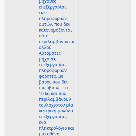
μηχανές
επεξεργασίας
των
πληροφοριών
αυτών, που δεν
κατονομάζονται
ούτε
περιλαμβάνονται
αλλού |
Αυτόματες
μηχανές
επεξεργασίας
πληροφοριών,
φορητές, με
βάρος που δεν
υπερβαίνει τα
10 kg και που
περιλαμβάνουν
τουλάχιστον μία
κεντρική μονάδα
επεξεργασίας,
ένα
πληκτρολόγιο και
μία οθόνη