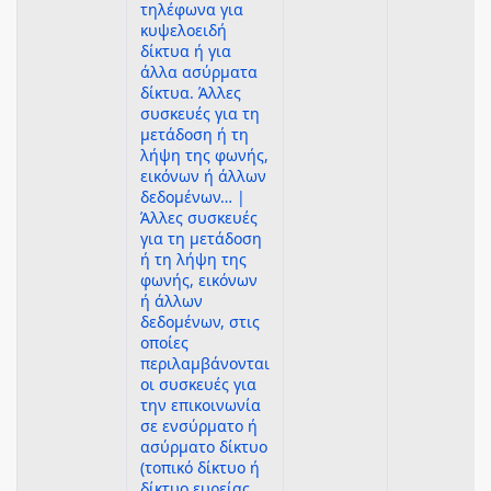
τηλέφωνα για
κυψελοειδή
δίκτυα ή για
άλλα ασύρματα
δίκτυα. Άλλες
συσκευές για τη
μετάδοση ή τη
λήψη της φωνής,
εικόνων ή άλλων
δεδομένων… |
Άλλες συσκευές
για τη μετάδοση
ή τη λήψη της
φωνής, εικόνων
ή άλλων
δεδομένων, στις
οποίες
περιλαμβάνονται
οι συσκευές για
την επικοινωνία
σε ενσύρματο ή
ασύρματο δίκτυο
(τοπικό δίκτυο ή
δίκτυο ευρείας