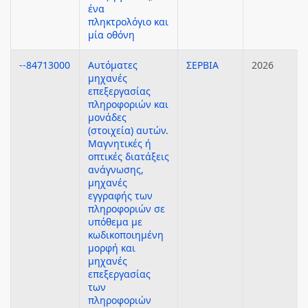
ένα
πληκτρολόγιο και
μία οθόνη
--84713000
Αυτόματες
ΣΕΡΒΙΑ
2026
μηχανές
επεξεργασίας
πληροφοριών και
μονάδες
(στοιχεία) αυτών.
Μαγνητικές ή
οπτικές διατάξεις
ανάγνωσης,
μηχανές
εγγραφής των
πληροφοριών σε
υπόθεμα με
κωδικοποιημένη
μορφή και
μηχανές
επεξεργασίας
των
πληροφοριών