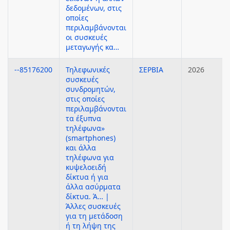
δεδομένων, στις
οποίες
περιλαμβάνονται
οι συσκευές
μεταγωγής κα…
--85176200
Τηλεφωνικές
ΣΕΡΒΙΑ
2026
συσκευές
συνδρομητών,
στις οποίες
περιλαμβάνονται
τα έξυπνα
τηλέφωνα»
(smartphones)
και άλλα
τηλέφωνα για
κυψελοειδή
δίκτυα ή για
άλλα ασύρματα
δίκτυα. Ά… |
Άλλες συσκευές
για τη μετάδοση
ή τη λήψη της