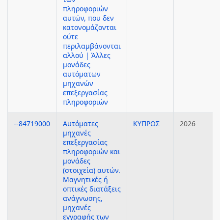
πληροφοριών
αυτών, που δεν
κατονομάζονται
ούτε
περιλαμβάνονται
αλλού | Άλλες
μονάδες
αυτόματων
μηχανών
επεξεργασίας
πληροφοριών
--84719000
Αυτόματες
ΚΥΠΡΟΣ
2026
μηχανές
επεξεργασίας
πληροφοριών και
μονάδες
(στοιχεία) αυτών.
Μαγνητικές ή
οπτικές διατάξεις
ανάγνωσης,
μηχανές
εγγραφής των