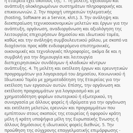
η εταιρεία έχει σκοπούς της: 1. Τη μελέτη, σχεδιασμό και
ανάπτυξη ολοκληρωμένων συστημάτων πληροφορικής και
επικοινωνιών. 2. Την παροχή υπηρεσιών τηλεματικής
(hosting, Software as a Service, κλπ.). 3. Την ανάληψη και
διεκπεραίωση τεχνικοοικονομικών μελετών και έργων για την
ανάπτυξη, οργάνωση, αναδιοργάνωση και αξιολόγηση της
λειτουργίας επιχειρήσεων δημοσίου και ιδιωτικού τομέα,
καθώς και την ανάληψη συμβουλευτικού ρόλου, με σκοπό να
διαχέονται προς κάθε ενδιαφερόμενο επιστημονικές,
οικονομικές και τεχνολογικές πληροφορίες, ακόμα δε και η
συμβολή για την δημιουργία και λειτουργία
διεπιχειρησιακών συνδέσμων ή κλαδικών κέντρων
ανάπτυξης. 4. Τη μελέτη και εκτέλεση έργων και ερευνητικών
προγραμμάτων για λογαριασμό του Δημοσίου, Κοινωνικού ή
Ιδιωτικού Τομέα με χρηματοδότηση της Εταιρείας για την
εκτέλεση των εργασιών αυτών. Επίσης, την οργάνωση και
εκτέλεση προγραμμάτων για λογαριασμό και με
χρηματοδότηση φορέων εσωτερικού ή εξωτερικού, τη
συνεργασία με άλλους φορείς ή ιδρύματα για την οργάνωση
και εκτέλεση μελετών, ερευνών και προγραμμάτων που
εμπίπτουν στους σκοπούς της εταιρείας ή αφορούν κράτη
μέλη ή κράτη υποψήφια μέλη της Ευρωπαϊκής Ένωσης ή
άλλους δημόσιους ή ιδιωτικούς φορείς διεθνώς. 5. Την
προώθηση της σύγχρονης επαγγελματικής επιμόρφωσης -