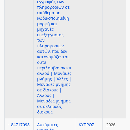
εγγραφής των
πληροφοριών σε
υπόθεμα με
κωδικοποιημένη
μορφή και
μηχανές
επεξεργασίας
των
πληροφοριών
αυτών, που δεν
κατονομάζονται
ούτε
περιλαμβάνονται
αλλού | Μονάδες
μνήμης | Άλλες |
Μονάδες μνήμης
σε δίσκους |
Άλλους |
Μονάδες μνήμης
σε σκληρούς
δίσκους
--84717098
Αυτόματες
ΚΥΠΡΟΣ
2026