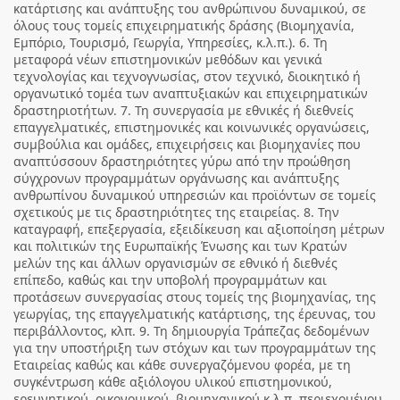
κατάρτισης και ανάπτυξης του ανθρώπινου δυναμικού, σε
όλους τους τομείς επιχειρηματικής δράσης (Βιομηχανία,
Εμπόριο, Τουρισμό, Γεωργία, Υπηρεσίες, κ.λ.π.). 6. Τη
μεταφορά νέων επιστημονικών μεθόδων και γενικά
τεχνολογίας και τεχνογνωσίας, στον τεχνικό, διοικητικό ή
οργανωτικό τομέα των αναπτυξιακών και επιχειρηματικών
δραστηριοτήτων. 7. Τη συνεργασία με εθνικές ή διεθνείς
επαγγελματικές, επιστημονικές και κοινωνικές οργανώσεις,
συμβούλια και ομάδες, επιχειρήσεις και βιομηχανίες που
αναπτύσσουν δραστηριότητες γύρω από την προώθηση
σύγχρονων προγραμμάτων οργάνωσης και ανάπτυξης
ανθρωπίνου δυναμικού υπηρεσιών και προϊόντων σε τομείς
σχετικούς με τις δραστηριότητες της εταιρείας. 8. Την
καταγραφή, επεξεργασία, εξειδίκευση και αξιοποίηση μέτρων
και πολιτικών της Ευρωπαϊκής Ένωσης και των Κρατών
μελών της και άλλων οργανισμών σε εθνικό ή διεθνές
επίπεδο, καθώς και την υποβολή προγραμμάτων και
προτάσεων συνεργασίας στους τομείς της βιομηχανίας, της
γεωργίας, της επαγγελματικής κατάρτισης, της έρευνας, του
περιβάλλοντος, κλπ. 9. Τη δημιουργία Τράπεζας δεδομένων
για την υποστήριξη των στόχων και των προγραμμάτων της
Εταιρείας καθώς και κάθε συνεργαζόμενου φορέα, με τη
συγκέντρωση κάθε αξιόλογου υλικού επιστημονικού,
ερευνητικού, οικονομικού, βιομηχανικού κ.λ.π. περιεχομένου,