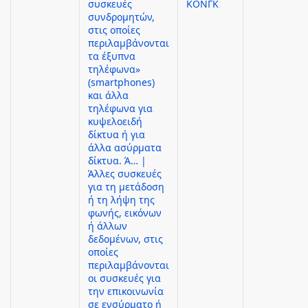
συσκευές
ΚΟΝΓΚ
συνδρομητών,
στις οποίες
περιλαμβάνονται
τα έξυπνα
τηλέφωνα»
(smartphones)
και άλλα
τηλέφωνα για
κυψελοειδή
δίκτυα ή για
άλλα ασύρματα
δίκτυα. Ά… |
Άλλες συσκευές
για τη μετάδοση
ή τη λήψη της
φωνής, εικόνων
ή άλλων
δεδομένων, στις
οποίες
περιλαμβάνονται
οι συσκευές για
την επικοινωνία
σε ενσύρματο ή