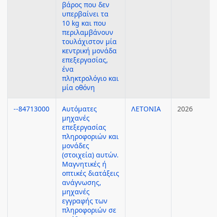
βάρος που δεν
υπερβαίνει τα
10 kg και που
περιλαμβάνουν
τουλάχιστον μία
κεντρική μονάδα
επεξεργασίας,
ένα
πληκτρολόγιο και
μία οθόνη
--84713000
Αυτόματες
ΛΕΤΟΝΙΑ
2026
μηχανές
επεξεργασίας
πληροφοριών και
μονάδες
(στοιχεία) αυτών.
Μαγνητικές ή
οπτικές διατάξεις
ανάγνωσης,
μηχανές
εγγραφής των
πληροφοριών σε