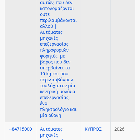
αυτών, που δεν
κατονομάζονται
ούτε
περιλαμβάνονται
αλλού |
Αυτόματες
μηχανές
επεξεργασίας
πληροφοριών,
φορητές, με
βάρος που δεν
υπερβαίνει τα
10 kg και που
περιλαμβάνουν
τουλάχιστον μία
κεντρική μονάδα
επεξεργασίας,
ένα
πληκτρολόγιο και
μία οθόνη
--84715000
Αυτόματες
ΚΥΠΡΟΣ
2026
μηχανές