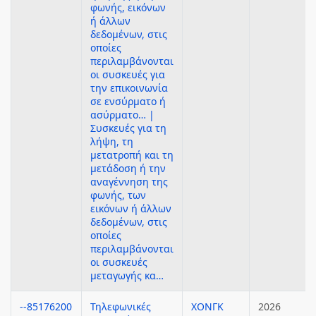
φωνής, εικόνων
ή άλλων
δεδομένων, στις
οποίες
περιλαμβάνονται
οι συσκευές για
την επικοινωνία
σε ενσύρματο ή
ασύρματο… |
Συσκευές για τη
λήψη, τη
μετατροπή και τη
μετάδοση ή την
αναγέννηση της
φωνής, των
εικόνων ή άλλων
δεδομένων, στις
οποίες
περιλαμβάνονται
οι συσκευές
μεταγωγής κα…
--85176200
Τηλεφωνικές
ΧΟΝΓΚ
2026