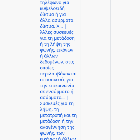
τηλέφωνα για
κυψελοειδή
δίκτυα ή για
άλλα ασύρματα
δίκτυα. Ά… |
Άλλες συσκευές
για τη μετάδοση
ή τη λήψη της
φωνής, εικόνων
ή άλλων
δεδομένων, στις
οποίες
περιλαμβάνονται
οι συσκευές για
την επικοινωνία
σε ενσύρματο ή
ασύρματο… |
Συσκευές για τη
λήψη, τη
μετατροπή και τη
μετάδοση ή την
αναγέννηση της
φωνής, των
εικόνων ή άλλων