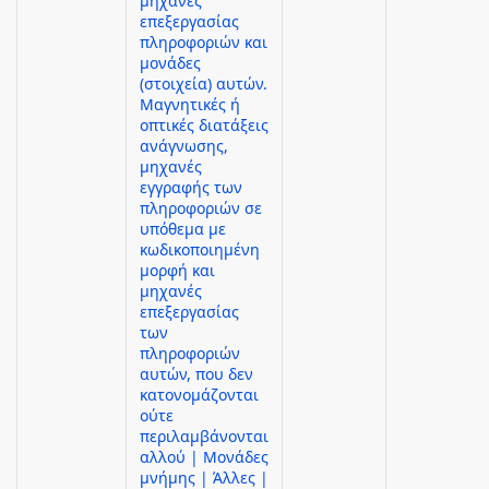
μηχανές
επεξεργασίας
πληροφοριών και
μονάδες
(στοιχεία) αυτών.
Μαγνητικές ή
οπτικές διατάξεις
ανάγνωσης,
μηχανές
εγγραφής των
πληροφοριών σε
υπόθεμα με
κωδικοποιημένη
μορφή και
μηχανές
επεξεργασίας
των
πληροφοριών
αυτών, που δεν
κατονομάζονται
ούτε
περιλαμβάνονται
αλλού | Μονάδες
μνήμης | Άλλες |