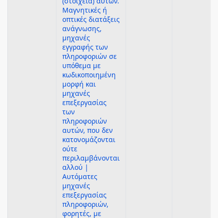
(στοιχεία) αυτών.
Μαγνητικές ή
οπτικές διατάξεις
ανάγνωσης,
μηχανές
εγγραφής των
πληροφοριών σε
υπόθεμα με
κωδικοποιημένη
μορφή και
μηχανές
επεξεργασίας
των
πληροφοριών
αυτών, που δεν
κατονομάζονται
ούτε
περιλαμβάνονται
αλλού |
Αυτόματες
μηχανές
επεξεργασίας
πληροφοριών,
φορητές, με