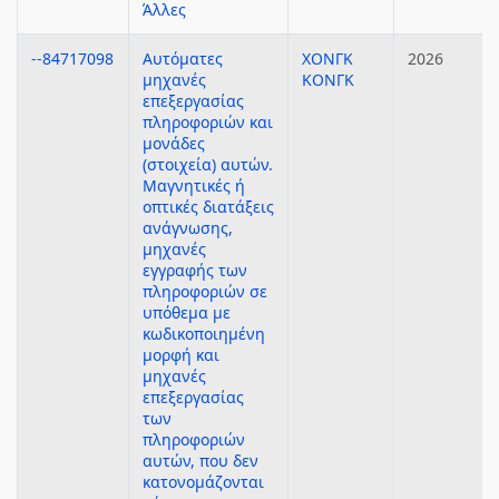
Άλλες
--84717098
Αυτόματες
ΧΟΝΓΚ
2026
μηχανές
ΚΟΝΓΚ
επεξεργασίας
πληροφοριών και
μονάδες
(στοιχεία) αυτών.
Μαγνητικές ή
οπτικές διατάξεις
ανάγνωσης,
μηχανές
εγγραφής των
πληροφοριών σε
υπόθεμα με
κωδικοποιημένη
μορφή και
μηχανές
επεξεργασίας
των
πληροφοριών
αυτών, που δεν
κατονομάζονται