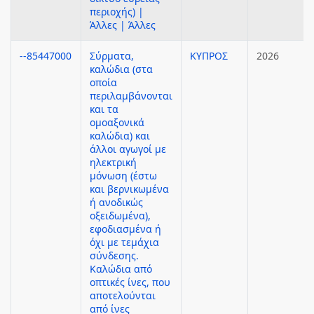
περιοχής) |
Άλλες | Άλλες
--85447000
Σύρματα,
ΚΥΠΡΟΣ
2026
καλώδια (στα
οποία
περιλαμβάνονται
και τα
ομοαξονικά
καλώδια) και
άλλοι αγωγοί με
ηλεκτρική
μόνωση (έστω
και βερνικωμένα
ή ανοδικώς
οξειδωμένα),
εφοδιασμένα ή
όχι με τεμάχια
σύνδεσης.
Καλώδια από
οπτικές ίνες, που
αποτελούνται
από ίνες