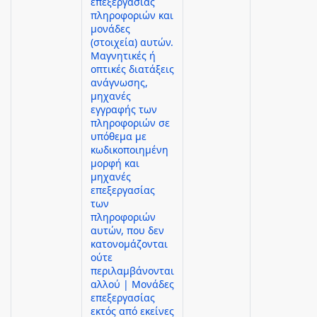
επεξεργασίας
πληροφοριών και
μονάδες
(στοιχεία) αυτών.
Μαγνητικές ή
οπτικές διατάξεις
ανάγνωσης,
μηχανές
εγγραφής των
πληροφοριών σε
υπόθεμα με
κωδικοποιημένη
μορφή και
μηχανές
επεξεργασίας
των
πληροφοριών
αυτών, που δεν
κατονομάζονται
ούτε
περιλαμβάνονται
αλλού | Μονάδες
επεξεργασίας
εκτός από εκείνες