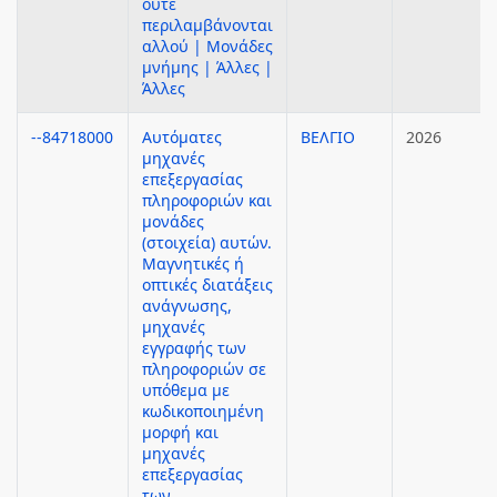
ούτε
περιλαμβάνονται
αλλού | Μονάδες
μνήμης | Άλλες |
Άλλες
--84718000
Αυτόματες
ΒΕΛΓΙΟ
2026
μηχανές
επεξεργασίας
πληροφοριών και
μονάδες
(στοιχεία) αυτών.
Μαγνητικές ή
οπτικές διατάξεις
ανάγνωσης,
μηχανές
εγγραφής των
πληροφοριών σε
υπόθεμα με
κωδικοποιημένη
μορφή και
μηχανές
επεξεργασίας
των