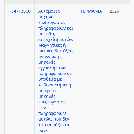
--84713000
Αυτόματες
ΓΕΡΜΑΝΙΑ
2026
μηχανές
επεξεργασίας
πληροφοριών και
μονάδες
(στοιχεία) αυτών.
Μαγνητικές ή
οπτικές διατάξεις
ανάγνωσης,
μηχανές
εγγραφής των
πληροφοριών σε
υπόθεμα με
κωδικοποιημένη
μορφή και
μηχανές
επεξεργασίας
των
πληροφοριών
αυτών, που δεν
κατονομάζονται
ούτε