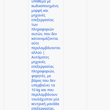
υπόθεμα με
κωδικοποιημένη
μορφή και
μηχανές
επεξεργασίας
των
πληροφοριών
αυτών, που δεν
κατονομάζονται
ούτε
περιλαμβάνονται
αλλού |
Αυτόματες
μηχανές
επεξεργασίας
πληροφοριών,
φορητές, με
βάρος που δεν
υπερβαίνει τα
10 kg και που
περιλαμβάνουν
τουλάχιστον μία
κεντρική μονάδα
επεξεργασίας,