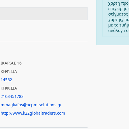
χάρτη προ
επιχείρησ
στίγματος 
χάρτης, π
με το τμή
ανάλογα στ
ΙΚΑΡΙΑΣ 16
ΚΗΦΙΣΙΑ
14562
ΚΗΦΙΣΙΑ
2103451783
mmagkafas@acpm-solutions.gr
http://www.k22globaltraders.com