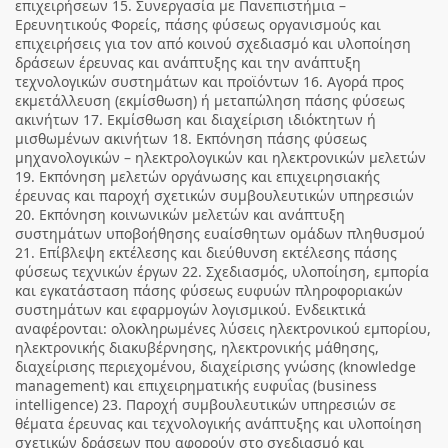
επιχειρήσεων 15. Συνεργασία με Πανεπιστήμια –
Ερευνητικούς Φορείς, πάσης φύσεως οργανισμούς και
επιχειρήσεις για τον από κοινού σχεδιασμό και υλοποίηση
δράσεων έρευνας και ανάπτυξης και την ανάπτυξη
τεχνολογικών συστημάτων και προϊόντων 16. Αγορά προς
εκμετάλλευση (εκμίσθωση) ή μεταπώληση πάσης φύσεως
ακινήτων 17. Εκμίσθωση και διαχείριση ιδιόκτητων ή
μισθωμένων ακινήτων 18. Εκπόνηση πάσης φύσεως
μηχανολογικών – ηλεκτρολογικών και ηλεκτρονικών μελετών
19. Εκπόνηση μελετών οργάνωσης και επιχειρησιακής
έρευνας και παροχή σχετικών συμβουλευτικών υπηρεσιών
20. Εκπόνηση κοινωνικών μελετών και ανάπτυξη
συστημάτων υποβοήθησης ευαίσθητων ομάδων πληθυσμού
21. Επίβλεψη εκτέλεσης και διεύθυνση εκτέλεσης πάσης
φύσεως τεχνικών έργων 22. Σχεδιασμός, υλοποίηση, εμπορία
και εγκατάσταση πάσης φύσεως ευφυών πληροφοριακών
συστημάτων και εφαρμογών λογισμικού. Ενδεικτικά
αναφέρονται: ολοκληρωμένες λύσεις ηλεκτρονικού εμπορίου,
ηλεκτρονικής διακυβέρνησης, ηλεκτρονικής μάθησης,
διαχείρισης περιεχομένου, διαχείρισης γνώσης (knowledge
management) και επιχειρηματικής ευφυΐας (business
intelligence) 23. Παροχή συμβουλευτικών υπηρεσιών σε
θέματα έρευνας και τεχνολογικής ανάπτυξης και υλοποίηση
σχετικών δράσεων που αφορούν στο σχεδιασμό και