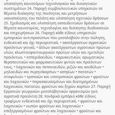
υλοποίηση καινοτόμων τεχνολογικών και διοικητικών
συστημάτων 24. Παροχή συμβουλευτικών υπηρεσιών σε
θέματα διοίκησης της ποιότητας και μετρήσεων
ικανοποίησης του πελάτη και υλοποίηση σχετικών δράσεων
25. Σχεδιασμός και υλοποίηση εκπαιδευτικών δράσεων σε
θέματα καινοτομίας, τεχνολογίας και διοίκησης διαδικασιών
και επιχειρήσεων 26. Παροχή κάθε είδους υπηρεσιών
εμπορικών αντιπροσώπων που μεσολαβούν στην πώληση,
ενδεικτικά και όχι περιοριστικά, • ακατέργαστων αγροτικών
προϊόντων γενικά, • άλλων ακατέργαστων αγροτικών πρώτων
υλών, κλωστοϋφαντουργικών πρώτων υλών και ημιτελών
προϊόντων, • εσπεριδοειδών, • καρυκευτικών, αρωματικών,
θεραπευτικών και φαρμακευτικών φυτών και προϊόντων
τους, • λαχανικών και πεπονοειδών, ριζών και κονδύλων •
μηλοειδών και πυρηνόκαρπων • οσπρίων • πατατών •
σταφυλιών • τροπικών και υποτροπικών φρούτων • φρούτων
και λαχανικών • παρασκευασμένων και διατηρημένων
λαχανικών, πατατών, φρούτων και ξηρών καρπών 27. Παροχή
Εργασιών γεωργικών μεσολαβητικών οργανισμών (για
αγροτικά προϊόντα) 28. Χονδρικό εμπόριο κάθε είδους
τροφίμων ενδεικτικά και όχι περιοριστικά, • φρούτων και
λαχανικών • νωπών φρούτων και λαχανικών •
επεξεργασμένων φρούτων και λαχανικών • φρούτων και