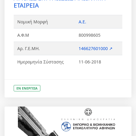
ΕΤΑΙΡΕΙΑ
Νομική Μορφή
Α.Ε.
Α.Φ.Μ
800998605
Αρ. Γ.Ε.ΜΗ.
146627601000 ↗
Ημερομηνία Σύστασης
11-06-2018
ΕΝ ΕΝΕΡΓΕΙΑ