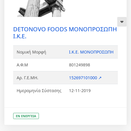
DETONOVO FOODS ΜΟΝΟΠΡΟΣΩΠΗ
Ι.Κ.Ε.
Νομική Μορφή
Ι.Κ.Ε. ΜΟΝΟΠΡΟΣΩΠΗ
Α.Φ.Μ
801249898
Αρ. Γ.Ε.ΜΗ.
152697101000 ↗
Ημερομηνία Σύστασης
12-11-2019
ΕΝ ΕΝΕΡΓΕΙΑ