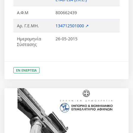
Α.Φ.Μ
800662439
Αρ. Γ.Ε.ΜΗ.
134712501000 ↗
Ημερομηνία
26-05-2015
Σύστασης
ΕΝ ΕΝΕΡΓΕΙΑ