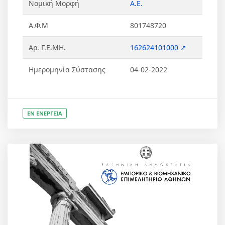
Νομική Μορφή
Α.Ε.
Α.Φ.Μ
801748720
Αρ. Γ.Ε.ΜΗ.
162624101000 ↗
Ημερομηνία Σύστασης
04-02-2022
ΕΝ ΕΝΕΡΓΕΙΑ