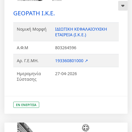
GEOPATH Ι.Κ.Ε.
Νομική Μορφή
ΙΔΙΩΤΙΚΗ ΚΕΦΑΛΑΙΟΥΧΙΚΗ
ΕΤΑΙΡΕΙΑ (Ι.Κ.Ε.)
Α.Φ.Μ
803264596
Αρ. Γ.Ε.ΜΗ.
193360801000 ↗
Ημερομηνία
27-04-2026
Σύστασης
ΕΝ ΕΝΕΡΓΕΙΑ