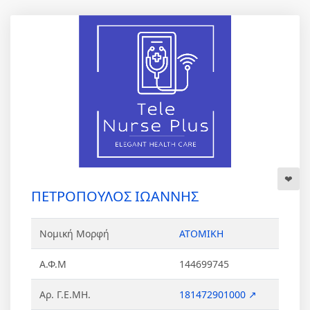
ΠΕΤΡΟΠΟΥΛΟΣ ΙΩΑΝΝΗΣ
Νομική Μορφή
ΑΤΟΜΙΚΗ
Α.Φ.Μ
144699745
Αρ. Γ.Ε.ΜΗ.
181472901000 ↗