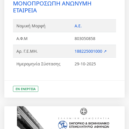
ΜΟΝΟΠΡΟΣΩΠΗ ΑΝΩΝΥΜΗ
ΕΤΑΙΡΕΙΑ
Νομική Μορφή
Α.Ε.
Α.Φ.Μ
803050858
Αρ. Γ.Ε.ΜΗ.
188225001000 ↗
Ημερομηνία Σύστασης
29-10-2025
ΕΝ ΕΝΕΡΓΕΙΑ