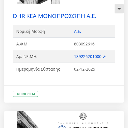
DHR KEA ΜΟΝΟΠΡΟΣΩΠΗ Α.Ε.
Νομική Μορφή
Α.Ε.
Α.Φ.Μ
803092616
Αρ. Γ.Ε.ΜΗ.
189226201000 ↗
Ημερομηνία Σύστασης
02-12-2025
ΕΝ ΕΝΕΡΓΕΙΑ