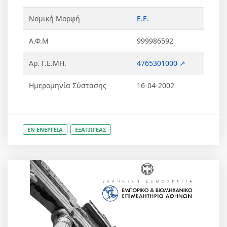
Νομική Μορφή
Ε.Ε.
Α.Φ.Μ
999986592
Αρ. Γ.Ε.ΜΗ.
4765301000 ↗
Ημερομηνία Σύστασης
16-04-2002
ΕΝ ΕΝΕΡΓΕΙΑ
ΕΞΑΓΩΓΕΑΣ