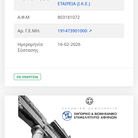
ΕΤΑΙΡΕΙΑ (Ι.Κ.Ε.)
Α.Φ.Μ
803181072
Αρ. Γ.Ε.ΜΗ.
191473901000 ↗
Ημερομηνία
16-02-2026
Σύστασης
ΕΝ ΕΝΕΡΓΕΙΑ