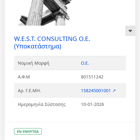
W.E.S.T. CONSULTING Ο.Ε.
(Υποκατάστημα)
Νομική Μορφή
Ο.Ε.
Α.Φ.Μ
801511242
Αρ. Γ.Ε.ΜΗ.
158245001001 ↗
Ημερομηνία Σύστασης
10-01-2026
ΕΝ ΕΝΕΡΓΕΙΑ