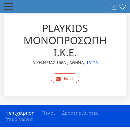
PLAYKIDS
ΜΟΝΟΠΡΟΣΩΠΗ
Ι.Κ.Ε.
Λ ΚΗΦΙΣΙΑΣ 166Α , ΑΘΗΝΑ,
15125
Email
Η επιχείρηση
Τίτλοι
Δραστηριότητες
Επικοινωνία