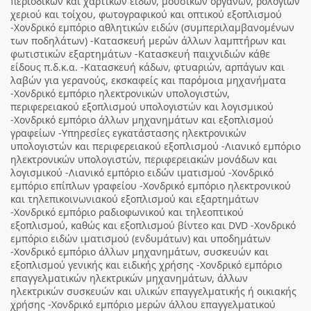
περιοδικών και χαρτικών ειδών, μουσικών οργάνων, ρολογιών
χεριού και τοίχου, φωτογραφικού και οπτικού εξοπλισμού
-Χονδρικό εμπόριο αθλητικών ειδών (συμπεριλαμβανομένων
των ποδηλάτων) -Κατασκευή μερών άλλων λαμπτήρων και
φωτιστικών εξαρτημάτων -Κατασκευή παιχνιδιών κάθε
είδους π.δ.κ.α. -Κατασκευή κάδων, φτυαριών, αρπάγων και
λαβών για γερανούς, εκσκαφείς και παρόμοια μηχανήματα
-Χονδρικό εμπόριο ηλεκτρονικών υπολογιστών,
περιφερειακού εξοπλισμού υπολογιστών και λογισμικού
-Χονδρικό εμπόριο άλλων μηχανημάτων και εξοπλισμού
γραφείων -Υπηρεσίες εγκατάστασης ηλεκτρονικών
υπολογιστών και περιφερειακού εξοπλισμού -Λιανικό εμπόριο
ηλεκτρονικών υπολογιστών, περιφερειακών μονάδων και
λογισμικού -Λιανικό εμπόριο ειδών ιματισμού -Χονδρικό
εμπόριο επίπλων γραφείου -Χονδρικό εμπόριο ηλεκτρονικού
και τηλεπικοινωνιακού εξοπλισμού και εξαρτημάτων
-Χονδρικό εμπόριο ραδιοφωνικού και τηλεοπτικού
εξοπλισμού, καθώς και εξοπλισμού βίντεο και DVD -Χονδρικό
εμπόριο ειδών ιματισμού (ενδυμάτων) και υποδημάτων
-Χονδρικό εμπόριο άλλων μηχανημάτων, συσκευών και
εξοπλισμού γενικής και ειδικής χρήσης -Χονδρικό εμπόριο
επαγγελματικών ηλεκτρικών μηχανημάτων, άλλων
ηλεκτρικών συσκευών και υλικών επαγγελματικής ή οικιακής
χρήσης -Χονδρικό εμπόριο μερών άλλου επαγγελματικού