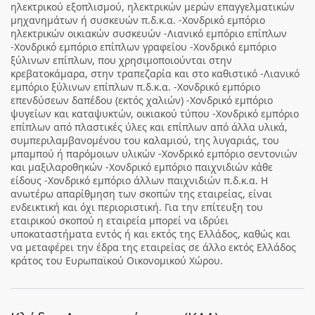
ηλεκτρικού εξοπλισμού, ηλεκτρικών μερών επαγγελματικών
μηχανημάτων ή συσκευών π.δ.κ.α. -Χονδρικό εμπόριο
ηλεκτρικών οικιακών συσκευών -Λιανικό εμπόριο επίπλων
-Χονδρικό εμπόριο επίπλων γραφείου -Χονδρικό εμπόριο
ξύλινων επίπλων, που χρησιμοποιούνται στην
κρεβατοκάμαρα, στην τραπεζαρία και στο καθιστικό -Λιανικό
εμπόριο ξύλινων επίπλων π.δ.κ.α. -Χονδρικό εμπόριο
επενδύσεων δαπέδου (εκτός χαλιών) -Χονδρικό εμπόριο
ψυγείων και καταψυκτών, οικιακού τύπου -Χονδρικό εμπόριο
επίπλων από πλαστικές ύλες και επίπλων από άλλα υλικά,
συμπεριλαμβανομένου του καλαμιού, της λυγαριάς, του
μπαμπού ή παρόμοιων υλικών -Χονδρικό εμπόριο σεντονιών
και μαξιλαροθηκών -Χονδρικό εμπόριο παιχνιδιών κάθε
είδους -Χονδρικό εμπόριο άλλων παιχνιδιών π.δ.κ.α. Η
ανωτέρω απαρίθμηση των σκοπών της εταιρείας, είναι
ενδεικτική και όχι περιοριστική. Για την επίτευξη του
εταιρικού σκοπού η εταιρεία μπορεί να ιδρύει
υποκαταστήματα εντός ή και εκτός της Ελλάδος, καθώς και
να μεταφέρει την έδρα της εταιρείας σε άλλο εκτός Ελλάδος
κράτος του Ευρωπαϊκού Οικονομικού Χώρου.