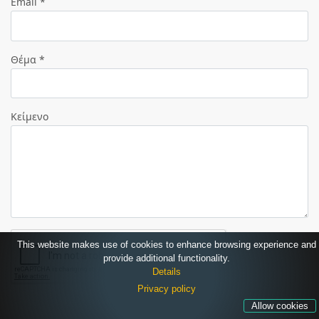
Email *
Θέμα *
Κείμενο
This website makes use of cookies to enhance browsing experience and
provide additional functionality.
Details
Privacy policy
Allow cookies